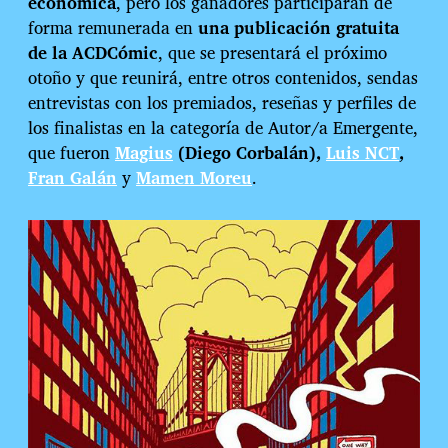
económica
, pero los ganadores participarán de
forma remunerada en
una publicación gratuita
de la ACDCómic
, que se presentará el próximo
otoño y que reunirá, entre otros contenidos, sendas
entrevistas con los premiados, reseñas y perfiles de
los finalistas en la categoría de Autor/a Emergente,
que fueron
Magius
(Diego Corbalán),
Luis NCT
,
Fran Galán
y
Mamen Moreu
.