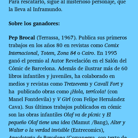
Para rescatarlo, sigue al misterioso personaje, que
la lleva al Inframundo.
Sobre los ganadores:
Pep Brocal
(Terrassa, 1967). P
ublica sus primeros
trabajos en los años 80 en revistas como
Comix
Internacional
,
Totem
,
Zona 84
o
Cairo
. En 1995
ganó el premio al Autor Revelación en el Salón del
Cómic de Barcelona. Además de ilustrar más de 60
libros infantiles y juveniles, ha colaborado en
medios y revistas como
Tretzevents
y
Cavall Fort
y
ha
publicado obras como
¡Hola, terrícola!
(c
on
Manel Fontdevila
) y
V Girl
(
con Felipe Hernández
Cava
). Sus últimos trabajos publicados en cómic
son las obras infantiles
Olaf va de pícnic
y
El
pequeño Olaf tiene una idea
(Mamut /Bang),
Alter y
Walter o la verdad invisible
(Entrecomics),
Anecdotario de Barcelona
(Comanegra, con texto de