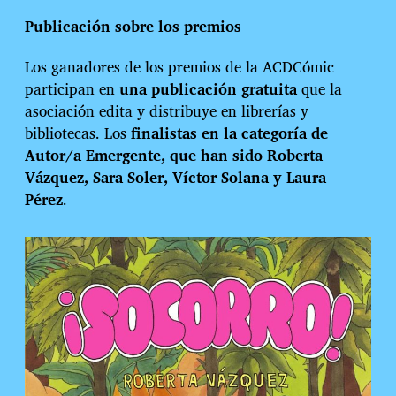
Publicación sobre los premios
Los ganadores de los premios de la ACDCómic
participan en
una publicación gratuita
que la
asociación edita y distribuye en librerías y
bibliotecas. Los
finalistas en la categoría de
Autor/a Emergente, que han sido Roberta
Vázquez, Sara Soler, Víctor Solana y Laura
Pérez
.