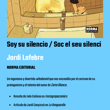
Soy su silencio / Soc el seu silenci
Jordi Lafebre
NORMA EDITORIAL
Un ingenioso y divertido
whodunnit
que nos encandila por el carisma de su
protagonista y el talento del autor de
Carta Blanca
.
Reseña de Iván Galiano en
Instagrapacomics
Artículo de Jordi Canyissà en
La Vanguardia