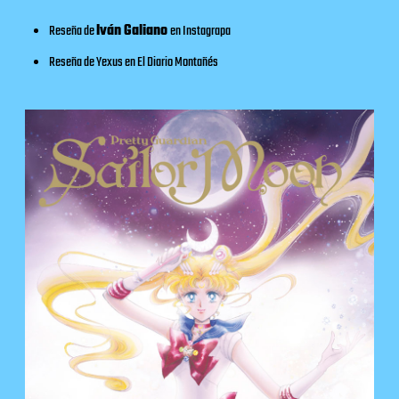
Reseña de
Iván Galiano
en
Instagrapa
Reseña de Yexus en
El Diario Montañés