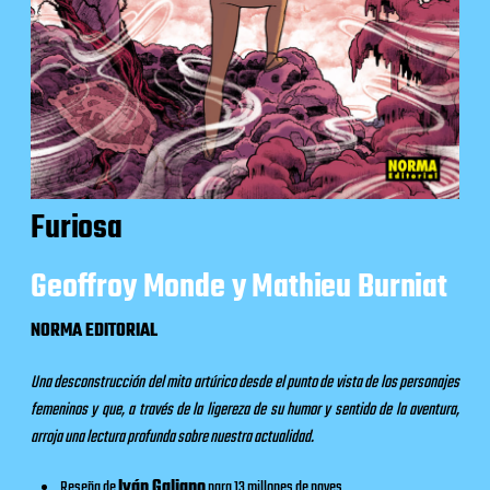
Furiosa
Geoffroy Monde y Mathieu Burniat
NORMA EDITORIAL
Una desconstrucción del mito artúrico desde el punto de vista de los personajes
femeninos y que, a través de la ligereza de su humor y sentido de la aventura,
arroja una lectura profunda sobre nuestra actualidad.
Reseña de
Iván Galiano
para
13 millones de naves