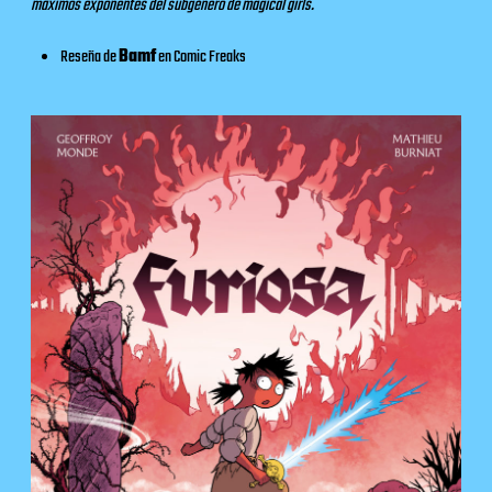
máximos exponentes del subgénero de magical girls.
Reseña de
Bamf
en
Comic Freaks