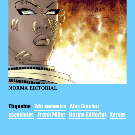
NORMA EDITORIAL
Etiquetas
2do semestre
Alex Sinclair
esenciales
Frank Miller
Norma Editorial
Xerxes