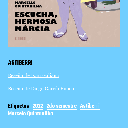
ASTIBERRI
Reseña de Iván Galiano
Reseña de Diego García Rouco
Etiquetas
2022
2do semestre
Astiberri
Marcelo Quintanilha