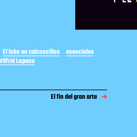
El lobo en calzoncillos
esenciales
ilfrid Lupano
El fin del gran arte