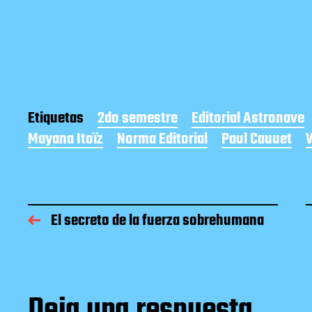
Etiquetas
2do semestre
Editorial Astronave
Mayana Itoïz
Norma Editorial
Paul Cauuet
W
El secreto de la fuerza sobrehumana
Deja una respuesta