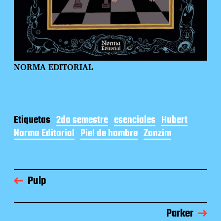
NORMA EDITORIAL
Etiquetas
2do semestre
esenciales
Hubert
Norma Editorial
Piel de hombre
Zanzim
Pulp
Parker