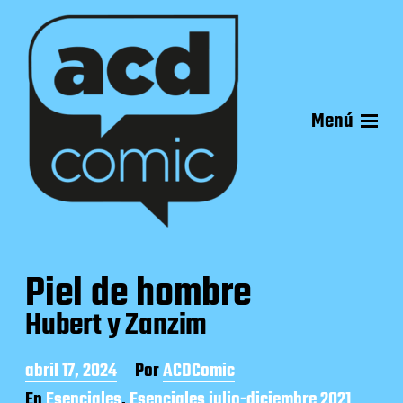
Menú
Piel de hombre
Hubert y Zanzim
F
abril 17, 2024
Por
ACDComic
e
En
Esenciales
,
Esenciales julio-diciembre 2021