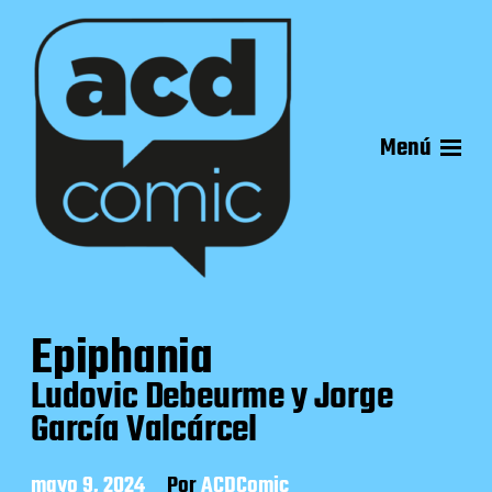
Menú
Epiphania
Ludovic Debeurme y Jorge
García Valcárcel
F
mayo 9, 2024
Por
ACDComic