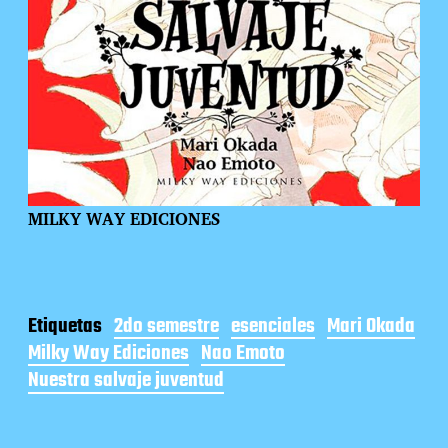
MILKY WAY EDICIONES
Etiquetas
2do semestre
esenciales
Mari Okada
Milky Way Ediciones
Nao Emoto
Nuestra salvaje juventud