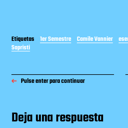
Etiquetas
1er Semestre
Camile Vannier
ese
Sapristi
Pulse enter para continuar
Deja una respuesta