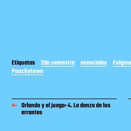
Etiquetas
2do semestre
esenciales
Fulgen
Poochytown
Orlando y el juego: 4. La danza de los
errantes