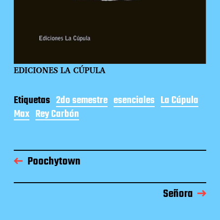
EDICIONES LA CÚPULA
Etiquetas
2do semestre
esenciales
La Cúpula
Max
Rey Carbón
Poochytown
Señora