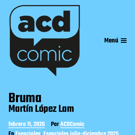
Menú
Bruma
Martín López Lam
F
febrero 11, 2026
Por
ACDComic
e
En
Esenciales
,
Esenciales julio-diciembre 2025