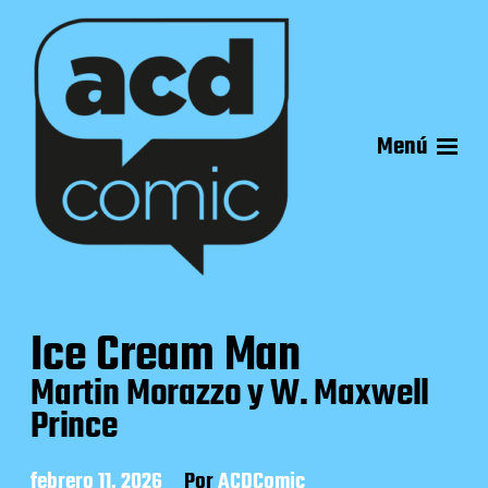
Menú
Ice Cream Man
Martin Morazzo y W. Maxwell
Prince
F
febrero 11, 2026
Por
ACDComic