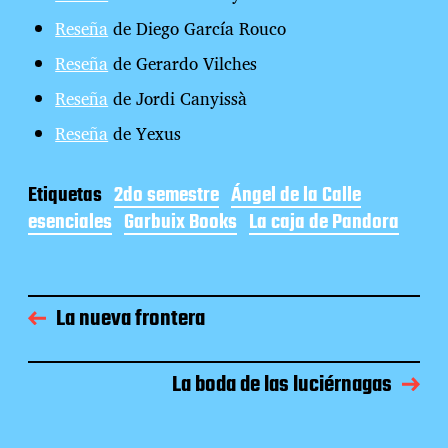
Reseña
de Diego García Rouco
Reseña
de Gerardo Vilches
Reseña
de Jordi Canyissà
Reseña
de Yexus
Etiquetas
2do semestre
Ángel de la Calle
esenciales
Garbuix Books
La caja de Pandora
La nueva frontera
La boda de las luciérnagas