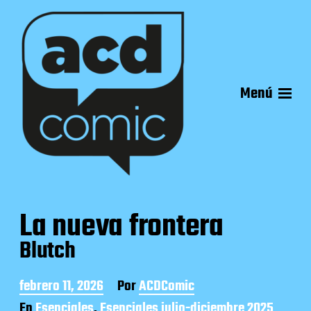
Menú
La nueva frontera
Blutch
F
febrero 11, 2026
Por
ACDComic
e
En
Esenciales
,
Esenciales julio-diciembre 2025