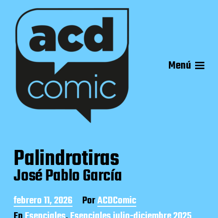
Menú
Palindrotiras
José Pablo García
F
febrero 11, 2026
Por
ACDComic
e
En
Esenciales
,
Esenciales julio-diciembre 2025