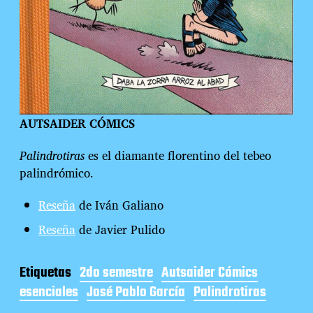
AUTSAIDER CÓMICS
Palindrotiras
es el diamante florentino del tebeo
palindrómico.
Reseña
de Iván Galiano
Reseña
de Javier Pulido
Etiquetas
2do semestre
Autsaider Cómics
esenciales
José Pablo García
Palindrotiras