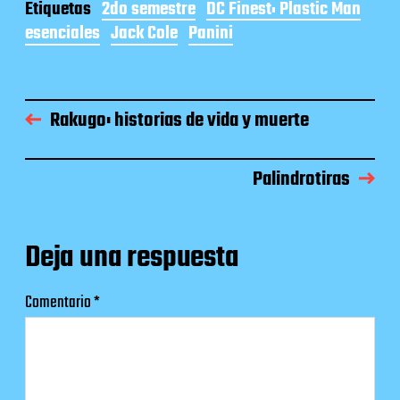
Etiquetas
2do semestre
DC Finest: Plastic Man
esenciales
Jack Cole
Panini
Rakugo: historias de vida y muerte
Palindrotiras
Deja una respuesta
Comentario
*