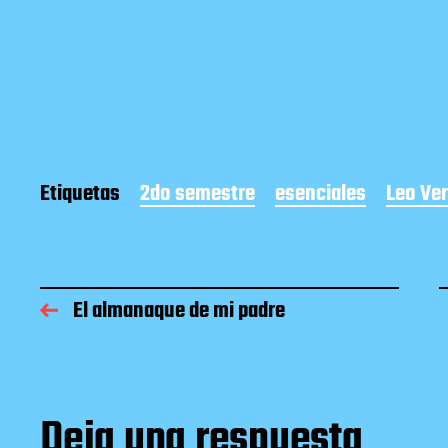
Etiquetas
2do semestre
esenciales
Leo Ve
El almanaque de mi padre
Deja una respuesta