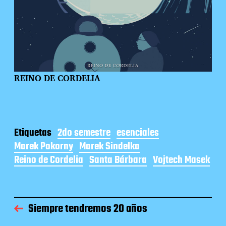
REINO DE CORDELIA
Etiquetas
2do semestre
esenciales
Marek Pokorny
Marek Sindelka
Reino de Cordelia
Santa Bárbara
Vojtech Masek
Siempre tendremos 20 años