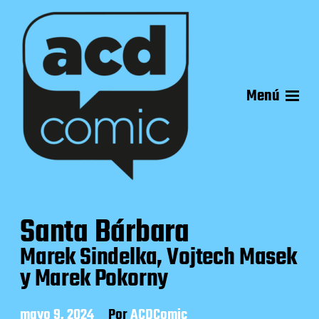
Menú
Santa Bárbara
Marek Sindelka, Vojtech Masek
y Marek Pokorny
F
mayo 9, 2024
Por
ACDComic