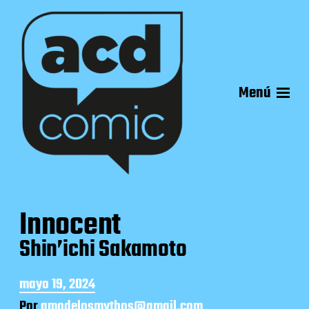
Menú
Innocent
Shin’ichi Sakamoto
F
mayo 19, 2024
e
Por
amodelosmythos@gmail.com